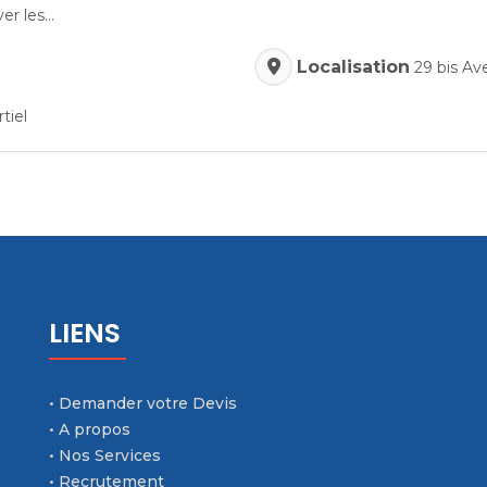
er les...
Localisation
29 bis Av
tiel
LIENS
• Demander votre Devis
• A propos
• Nos Services
• Recrutement