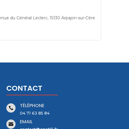
enue du Général Leclerc, 15130 Arpajon-sur-Cère
CONTACT
TÉLÉPHONE

04 71 63 85 84
EMAIL
