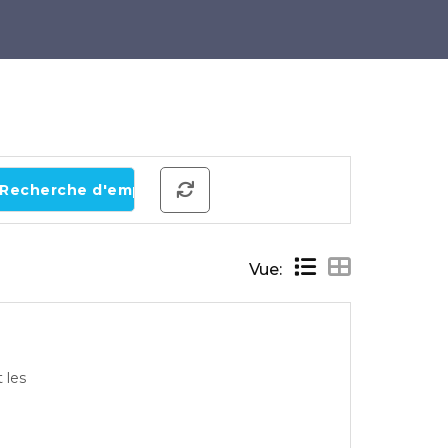
Vue:
 les